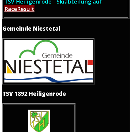
TSV Heiligenrode
-
Skiabteilung auf
RaceResult
Gemeinde Niestetal
TSV 1892 Heiligenrode