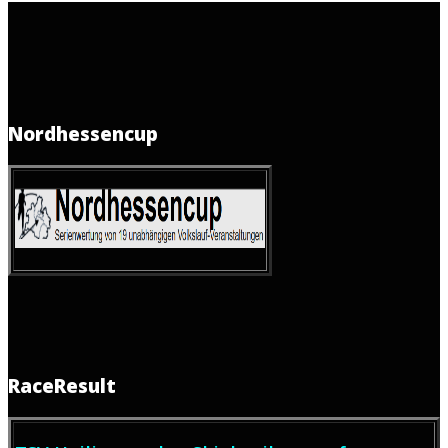
Nordhessencup
RaceResult