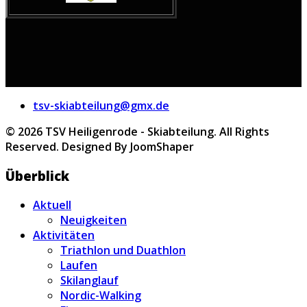
tsv-skiabteilung@gmx.de
© 2026 TSV Heiligenrode - Skiabteilung. All Rights
Reserved. Designed By JoomShaper
Überblick
Aktuell
Neuigkeiten
Aktivitäten
Triathlon und Duathlon
Laufen
Skilanglauf
Nordic-Walking