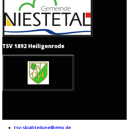
TSV 1892 Heiligenrode
tsv-skiabteilung@gmx.de