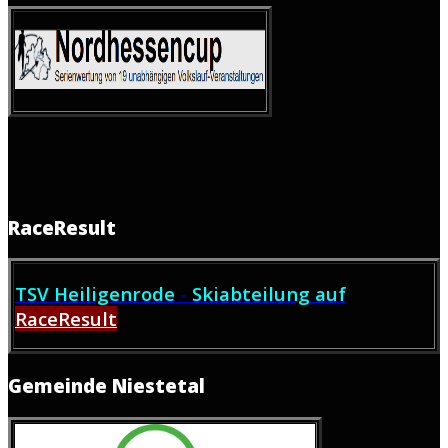
RaceResult
TSV Heiligenrode
-
Skiabteilung auf
RaceResult
Gemeinde Niestetal